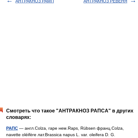
АНТРАКНОЗ РАМП
АНТРАКНОЗ РЕВЕНЯ
Смотреть что такое "АНТРАКНОЗ РАПСА" в других
словарях:
РАПС
— англ.Colza, rape нем.Raps, Rübsen франц.Colza,
navette oléifère лат.Brassica napus L. var. oleifera D. G.