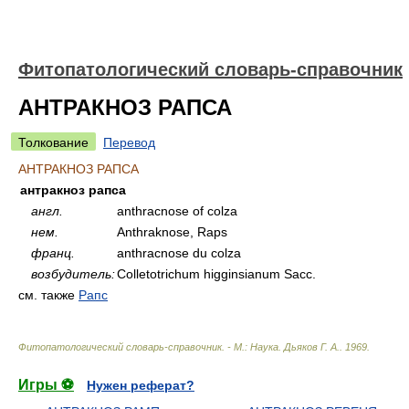
Фитопатологический словарь-справочник
АНТРАКНОЗ РАПСА
Толкование
Перевод
АНТРАКНОЗ РАПСА
антракноз рапса
англ.
anthracnose of colza
нем.
Anthraknose, Raps
франц.
anthracnose du colza
возбудитель:
Colletotrichum higginsianum Sacc.
см. также
Рапс
Фитопатологический словарь-справочник. - М.: Наука
.
Дьяков Г. А.
.
1969
.
Игры ⚽
Нужен реферат?