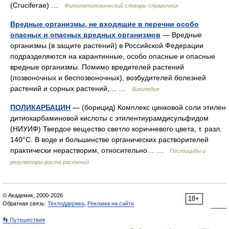
(Cruciferae) …
Фитопатологический словарь-справочник
Вредные организмы, не входящие в перечни особо
опасных и опасных вредных организмов
— Вредные
организмы (в защите растений) в Российской Федерации
подразделяются на карантинные, особо опасные и опасные
вредные организмы. Помимо вредителей растений
(позвоночных и беспозвоночных), возбудителей болезней
растений и сорных растений,… …
Википедия
ПОЛИКАРБАЦИН
— (борицид) Комплекс цинковой соли этилен
дитиокарбаминовой кислоты с этилентиурамдисульфидом
(НИУИФ) Твердое вещество светло коричневого цвета, т. разл.
140°С. В воде и большинстве органических растворителей
практически нерастворим, относительно… …
Пестициды и
регуляторы роста растений
© Академик, 2000-2026
18+
Обратная связь:
Техподдержка
,
Реклама на сайте
👣 Путешествия